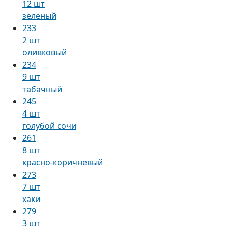
12 шт
зеленый
233
2 шт
оливковый
234
9 шт
табачный
245
4 шт
голубой сочи
261
8 шт
красно-коричневый
273
7 шт
хаки
279
3 шт