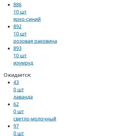
886
10 шт
ярко-синий
892
10 шт
розовая раковина
893
10 шт
изумруд
Ожидается:
43
0 шт
лаванда
62
0 шт
светло-молочный
97
0 шт