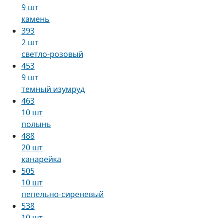
9 шт
камень
393
2 шт
светло-розовый
453
9 шт
темный изумруд
463
10 шт
полынь
488
20 шт
канарейка
505
10 шт
пепельно-сиреневый
538
10 шт