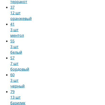
терракот
37
12 шт
оранжевый
41
3 шт
ментол
55
3 шт
белый
57
7 шт
бордовый
60
3 шт
черный
79
13 шт
базилик