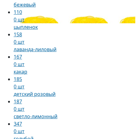
бежевый
110
0 шт
цыпленок
158
0 шт
лаванда-лиловый
167
0 шт
какар
185
0 шт
детский розовый
187
0 шт
светло-лимонный
347
0 шт
голубой