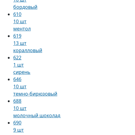
бордовый
610
10 шт
ментол
619
13 шт
коралловый
622
1 шт
сирень
646
10 шт
темно-бирюзовый
688
10 шт
молочный шоколад
690
9 шт