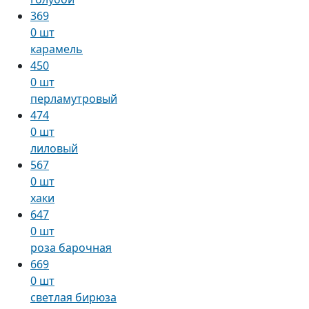
369
0 шт
карамель
450
0 шт
перламутровый
474
0 шт
лиловый
567
0 шт
хаки
647
0 шт
роза барочная
669
0 шт
светлая бирюза