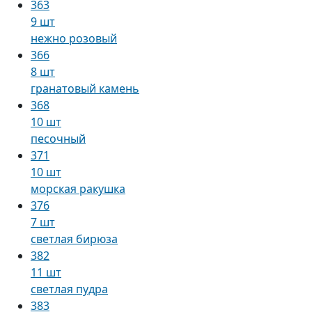
363
9 шт
нежно розовый
366
8 шт
гранатовый камень
368
10 шт
песочный
371
10 шт
морская ракушка
376
7 шт
светлая бирюза
382
11 шт
светлая пудра
383