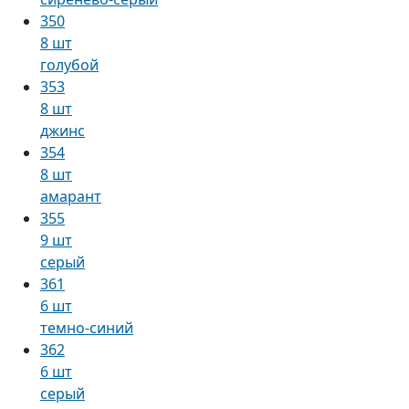
350
8 шт
голубой
353
8 шт
джинс
354
8 шт
амарант
355
9 шт
серый
361
6 шт
темно-синий
362
6 шт
серый