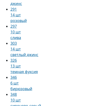
джинс
291
14 шт
розовый
297
10 шт
слива
303
14 шт
светлый джинс
326
13 шт
темная фуксия
346
6 шт
бирюзовый
348
10 шт
сиренево-серый