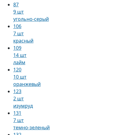
87
9 шт
угольно-серый
106
7 шт
красный
109
14 шт
лайм
120
10 шт
оранжевый
123
2 шт
изумруд
131
7 шт
темно-зеленый
132