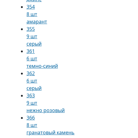
354
8 шт
амарант
355
9 шт
серый
361
6 шт
темно-синий
362
6 шт
серый
363
9 шт
нежно розовый
366
8 шт
гранатовый камень