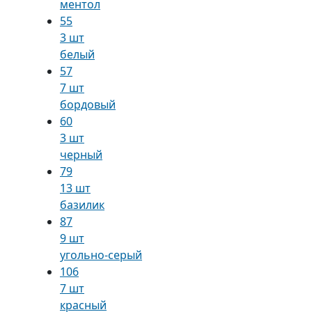
ментол
55
3 шт
белый
57
7 шт
бордовый
60
3 шт
черный
79
13 шт
базилик
87
9 шт
угольно-серый
106
7 шт
красный