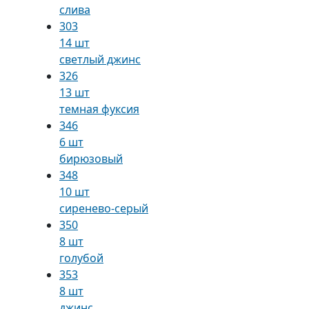
слива
303
14 шт
светлый джинс
326
13 шт
темная фуксия
346
6 шт
бирюзовый
348
10 шт
сиренево-серый
350
8 шт
голубой
353
8 шт
джинс