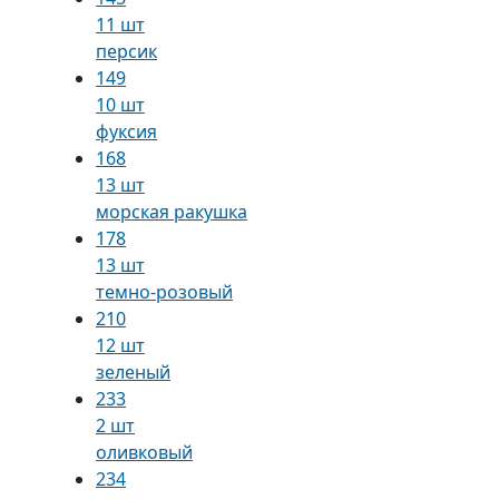
11 шт
персик
149
10 шт
фуксия
168
13 шт
морская ракушка
178
13 шт
темно-розовый
210
12 шт
зеленый
233
2 шт
оливковый
234