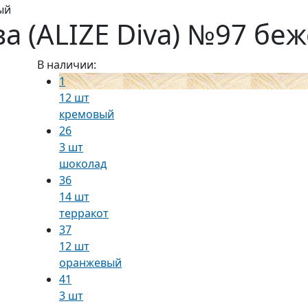
ый
а (ALIZE Diva) №97 бе
В наличии:
1
12 шт
кремовый
26
3 шт
шоколад
36
14 шт
терракот
37
12 шт
оранжевый
41
3 шт