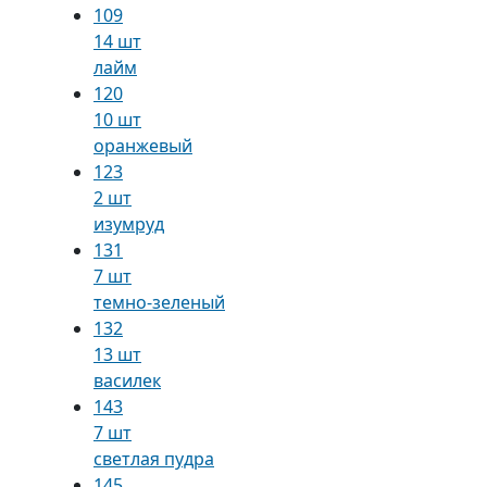
109
14 шт
лайм
120
10 шт
оранжевый
123
2 шт
изумруд
131
7 шт
темно-зеленый
132
13 шт
василек
143
7 шт
светлая пудра
145