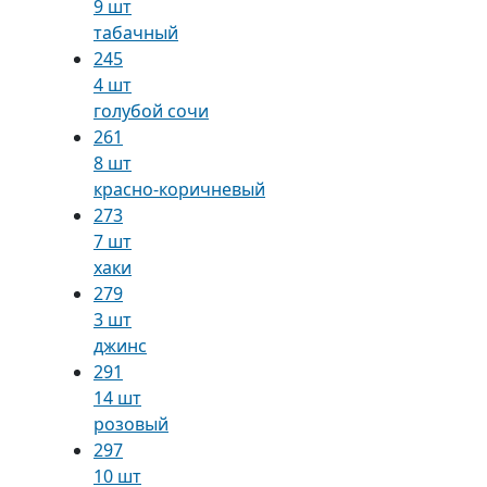
9 шт
табачный
245
4 шт
голубой сочи
261
8 шт
красно-коричневый
273
7 шт
хаки
279
3 шт
джинс
291
14 шт
розовый
297
10 шт