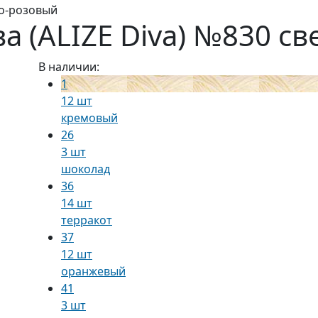
ло-розовый
а (ALIZE Diva) №830 с
В наличии:
1
12 шт
кремовый
26
3 шт
шоколад
36
14 шт
терракот
37
12 шт
оранжевый
41
3 шт