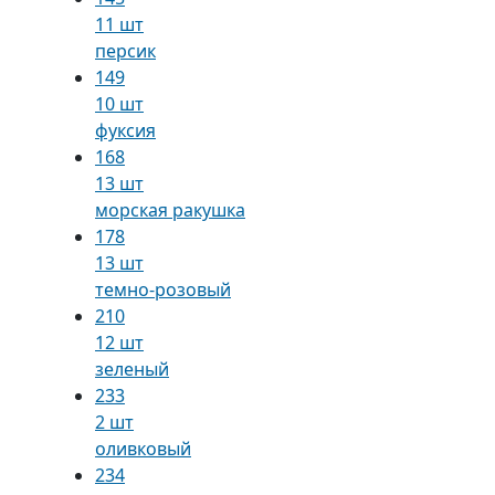
11 шт
персик
149
10 шт
фуксия
168
13 шт
морская ракушка
178
13 шт
темно-розовый
210
12 шт
зеленый
233
2 шт
оливковый
234