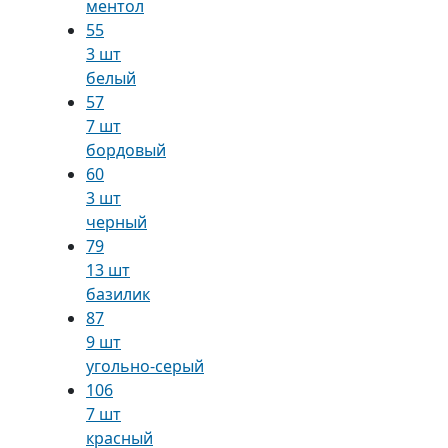
ментол
55
3 шт
белый
57
7 шт
бордовый
60
3 шт
черный
79
13 шт
базилик
87
9 шт
угольно-серый
106
7 шт
красный