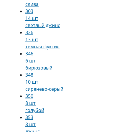
слива
303
14 шт
светлый джинс
326
13 шт
темная фуксия
346
6 шт
бирюзовый
348
10 шт
сиренево-серый
350
8 шт
голубой
353
8 шт
джинс