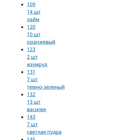
109
14 шт
лайм
120
10 шт
оранжевый
123
2 шт
изумруд
131
7 шт
темно-зеленый
132
13 шт
василек
143
7 шт
светлая пудра
145