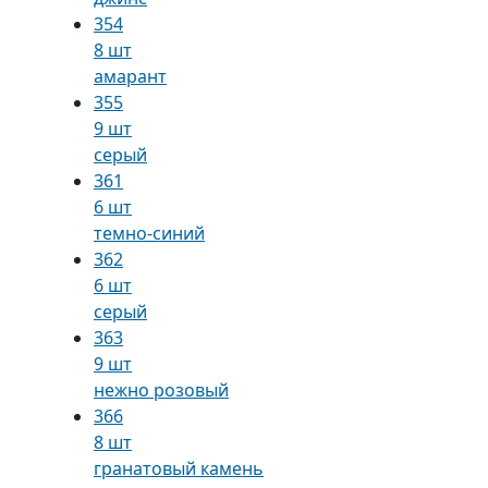
354
8 шт
амарант
355
9 шт
серый
361
6 шт
темно-синий
362
6 шт
серый
363
9 шт
нежно розовый
366
8 шт
гранатовый камень