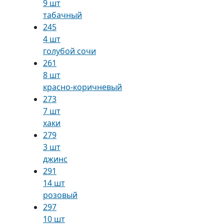
9 шт
табачный
245
4 шт
голубой сочи
261
8 шт
красно-коричневый
273
7 шт
хаки
279
3 шт
джинс
291
14 шт
розовый
297
10 шт