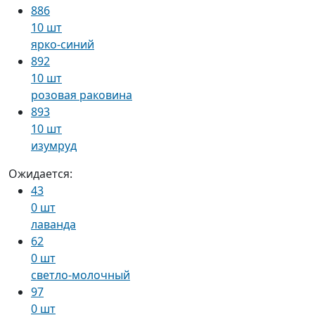
886
10 шт
ярко-синий
892
10 шт
розовая раковина
893
10 шт
изумруд
Ожидается:
43
0 шт
лаванда
62
0 шт
светло-молочный
97
0 шт