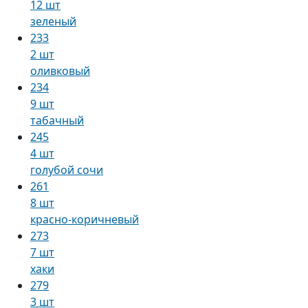
12 шт
зеленый
233
2 шт
оливковый
234
9 шт
табачный
245
4 шт
голубой сочи
261
8 шт
красно-коричневый
273
7 шт
хаки
279
3 шт