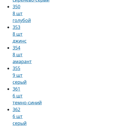
350
8 шт
голубой
353
8 шт
джинс
354
8 шт
амарант
355
9 шт
серый
361
6 шт
темно-синий
362
6 шт
серый