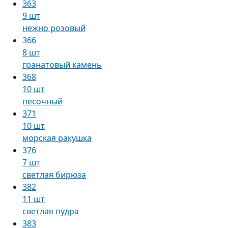
363
9 шт
нежно розовый
366
8 шт
гранатовый камень
368
10 шт
песочный
371
10 шт
морская ракушка
376
7 шт
светлая бирюза
382
11 шт
светлая пудра
383