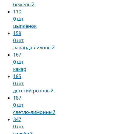
бежевый
110
0 шт
цыпленок
158
0 шт
лаванда-лиловый
167
0 шт
какар
185
0 шт
детский розовый
187
0 шт
светло-лимонный
347
0 шт
голубой