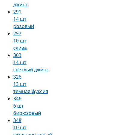
джинс
291
14 шт
розовый
297
10 шт
слива
303
14 шт
светлый джинс
326
13 шт
темная фуксия
346
6 шт
бирюзовый
348
10 шт
сиренево-серый