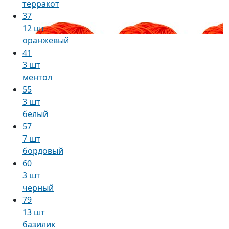
терракот
37
12 шт
оранжевый
41
3 шт
ментол
55
3 шт
белый
57
7 шт
бордовый
60
3 шт
черный
79
13 шт
базилик