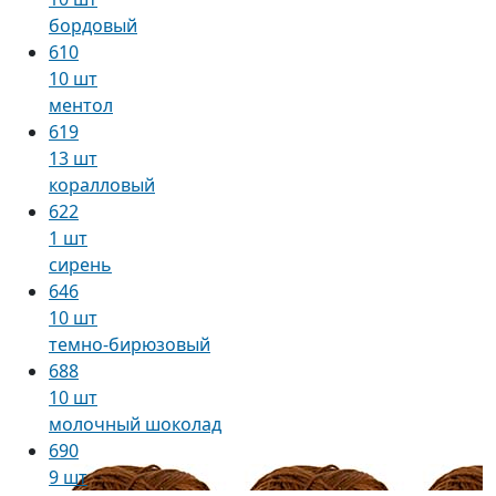
бордовый
610
10 шт
ментол
619
13 шт
коралловый
622
1 шт
сирень
646
10 шт
темно-бирюзовый
688
10 шт
молочный шоколад
690
9 шт