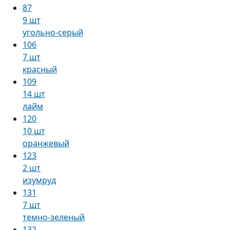
87
9 шт
угольно-серый
106
7 шт
красный
109
14 шт
лайм
120
10 шт
оранжевый
123
2 шт
изумруд
131
7 шт
темно-зеленый
132