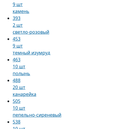
9 шт
камень
393
2 шт
светло-розовый
453
9 шт
темный изумруд
463
10 шт
полынь
488
20 шт
канарейка
505
10 шт
пепельно-сиреневый
538
10 шт