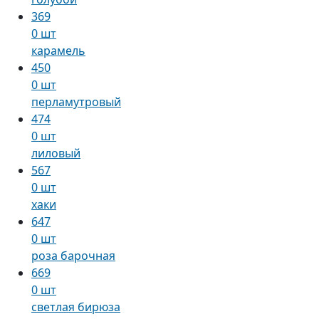
369
0 шт
карамель
450
0 шт
перламутровый
474
0 шт
лиловый
567
0 шт
хаки
647
0 шт
роза барочная
669
0 шт
светлая бирюза