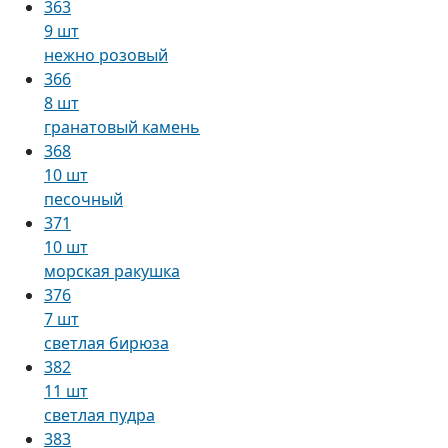
363
9 шт
нежно розовый
366
8 шт
гранатовый камень
368
10 шт
песочный
371
10 шт
морская ракушка
376
7 шт
светлая бирюза
382
11 шт
светлая пудра
383