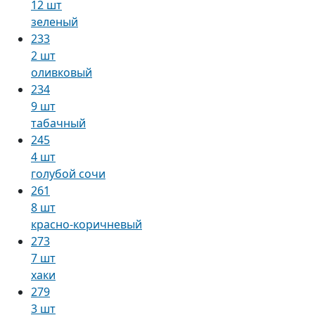
12 шт
зеленый
233
2 шт
оливковый
234
9 шт
табачный
245
4 шт
голубой сочи
261
8 шт
красно-коричневый
273
7 шт
хаки
279
3 шт