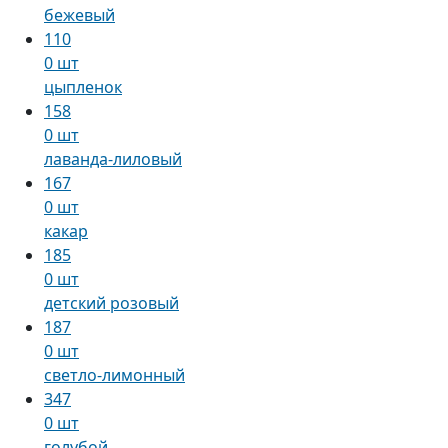
бежевый
110
0 шт
цыпленок
158
0 шт
лаванда-лиловый
167
0 шт
какар
185
0 шт
детский розовый
187
0 шт
светло-лимонный
347
0 шт
голубой