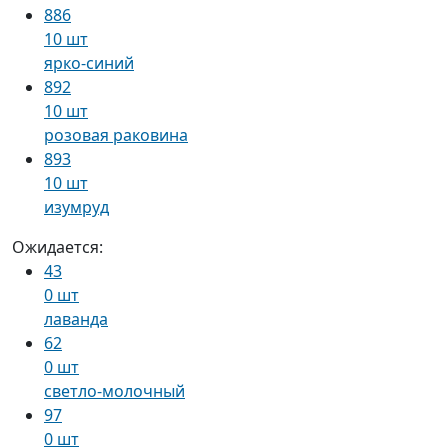
886
10 шт
ярко-синий
892
10 шт
розовая раковина
893
10 шт
изумруд
Ожидается:
43
0 шт
лаванда
62
0 шт
светло-молочный
97
0 шт