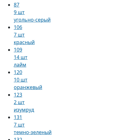
87
9 шт
угольно-серый
106
7 шт
красный
109
14 шт
лайм
120
10 шт
оранжевый
123
2 шт
изумруд
131
7 шт
темно-зеленый
132