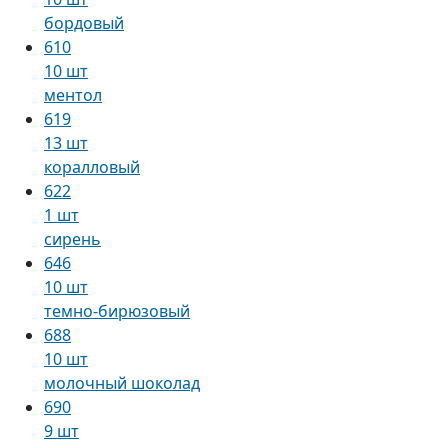
бордовый
610
10 шт
ментол
619
13 шт
коралловый
622
1 шт
сирень
646
10 шт
темно-бирюзовый
688
10 шт
молочный шоколад
690
9 шт