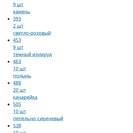
9 шт
камень
393
2 шт
светло-розовый
453
9 шт
темный изумруд
463
10 шт
полынь
488
20 шт
канарейка
505
10 шт
пепельно-сиреневый
538
10 шт