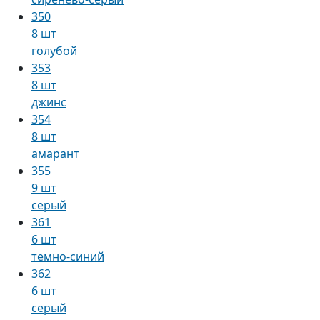
350
8 шт
голубой
353
8 шт
джинс
354
8 шт
амарант
355
9 шт
серый
361
6 шт
темно-синий
362
6 шт
серый