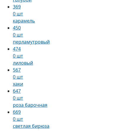
369
0 шт
карамель
450
0 шт
перламутровый
474
0 шт
лиловый
567
0 шт
хаки
647
0 шт
роза барочная
669
0 шт
светлая бирюза