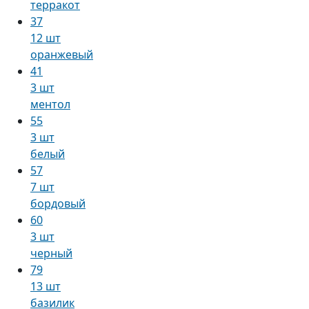
терракот
37
12 шт
оранжевый
41
3 шт
ментол
55
3 шт
белый
57
7 шт
бордовый
60
3 шт
черный
79
13 шт
базилик