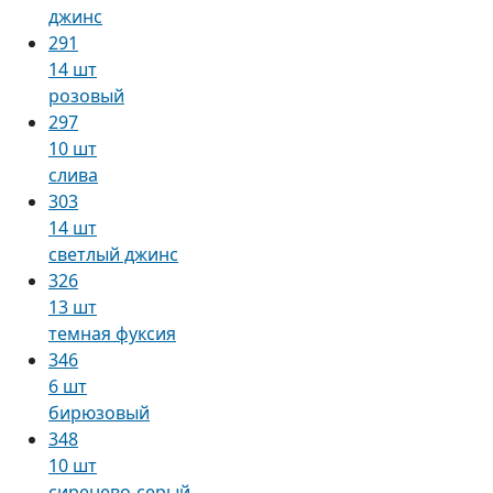
джинс
291
14 шт
розовый
297
10 шт
слива
303
14 шт
светлый джинс
326
13 шт
темная фуксия
346
6 шт
бирюзовый
348
10 шт
сиренево-серый