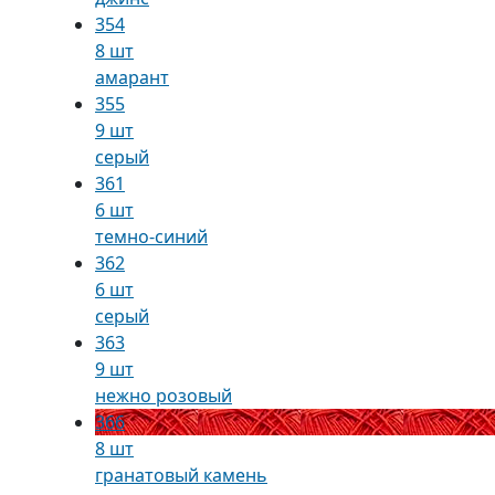
354
8 шт
амарант
355
9 шт
серый
361
6 шт
темно-синий
362
6 шт
серый
363
9 шт
нежно розовый
366
8 шт
гранатовый камень