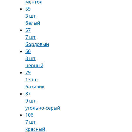
ментол
55
3 шт
белый
57
7 шт
бордовый
60
3 шт
черный
79
13 шт
базилик
87
9 шт
угольно-серый
106
7 шт
красный