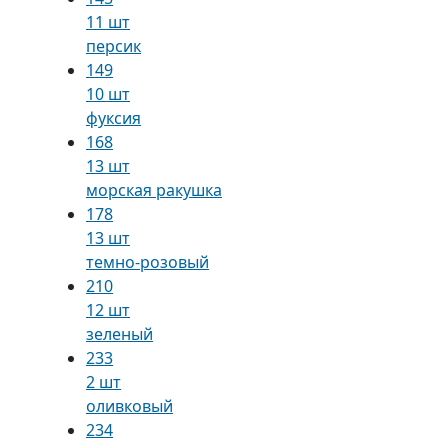
11 шт
персик
149
10 шт
фуксия
168
13 шт
морская ракушка
178
13 шт
темно-розовый
210
12 шт
зеленый
233
2 шт
оливковый
234