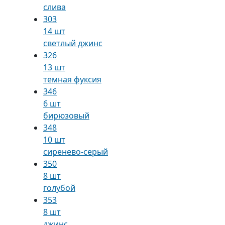
слива
303
14 шт
светлый джинс
326
13 шт
темная фуксия
346
6 шт
бирюзовый
348
10 шт
сиренево-серый
350
8 шт
голубой
353
8 шт
джинс