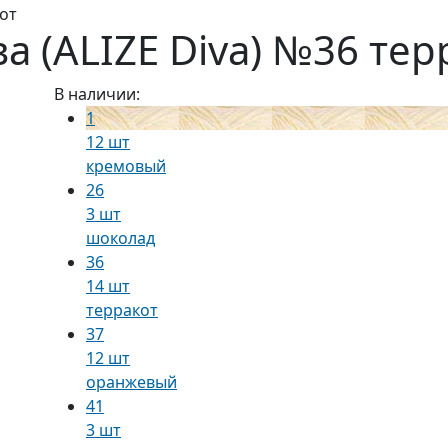
кот
а (ALIZE Diva) №36 тер
В наличии:
1
12 шт
кремовый
26
3 шт
шоколад
36
14 шт
терракот
37
12 шт
оранжевый
41
3 шт