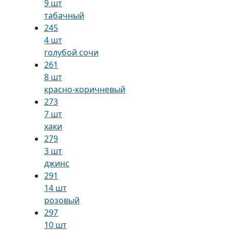
9 шт
табачный
245
4 шт
голубой сочи
261
8 шт
красно-коричневый
273
7 шт
хаки
279
3 шт
джинс
291
14 шт
розовый
297
10 шт