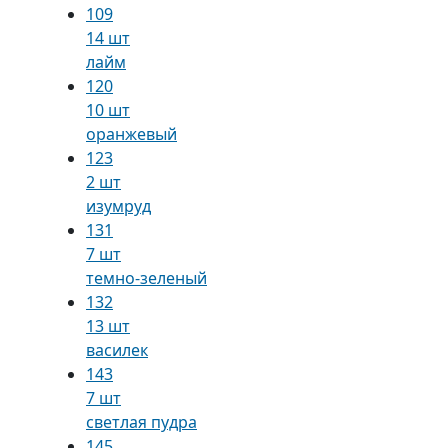
109
14 шт
лайм
120
10 шт
оранжевый
123
2 шт
изумруд
131
7 шт
темно-зеленый
132
13 шт
василек
143
7 шт
светлая пудра
145