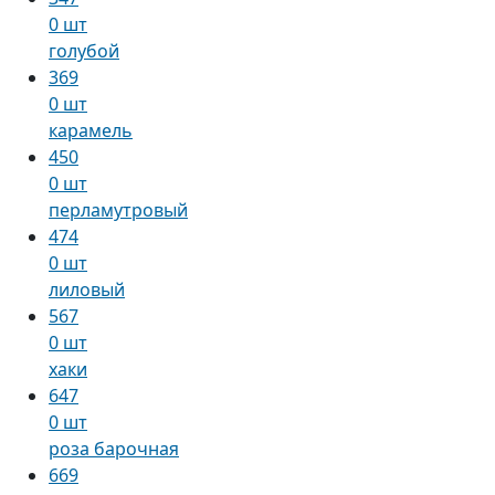
0 шт
голубой
369
0 шт
карамель
450
0 шт
перламутровый
474
0 шт
лиловый
567
0 шт
хаки
647
0 шт
роза барочная
669