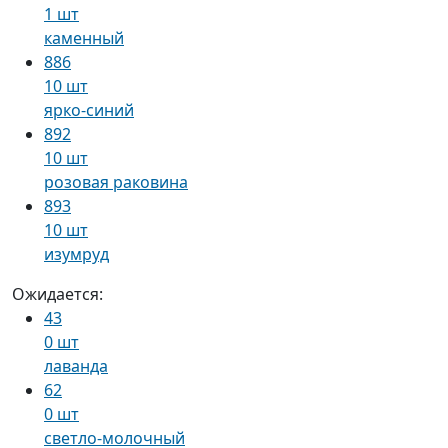
1 шт
каменный
886
10 шт
ярко-синий
892
10 шт
розовая раковина
893
10 шт
изумруд
Ожидается:
43
0 шт
лаванда
62
0 шт
светло-молочный