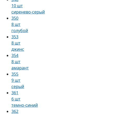
10 шт
сиренево-серый
350
8 шт
голубой
353
8 шт
джинс
354
8 шт
амарант
355
9 шт
серый
361
6 шт
темно-синий
362