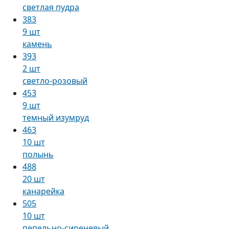
светлая пудра
383
9 шт
камень
393
2 шт
светло-розовый
453
9 шт
темный изумруд
463
10 шт
полынь
488
20 шт
канарейка
505
10 шт
пепельно-сиреневый