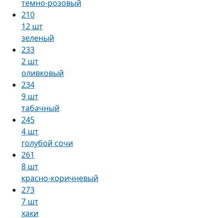
темно-розовый
210
12 шт
зеленый
233
2 шт
оливковый
234
9 шт
табачный
245
4 шт
голубой сочи
261
8 шт
красно-коричневый
273
7 шт
хаки