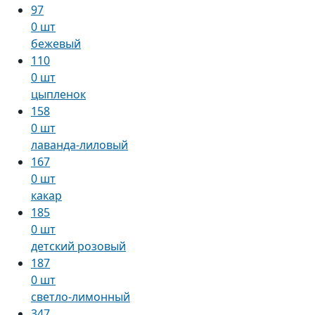
97
0 шт
бежевый
110
0 шт
цыпленок
158
0 шт
лаванда-лиловый
167
0 шт
какар
185
0 шт
детский розовый
187
0 шт
светло-лимонный
347