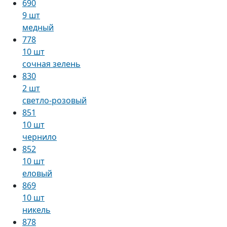
690
9 шт
медный
778
10 шт
сочная зелень
830
2 шт
светло-розовый
851
10 шт
чернило
852
10 шт
еловый
869
10 шт
никель
878