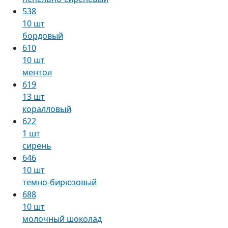
538
10 шт
бордовый
610
10 шт
ментол
619
13 шт
коралловый
622
1 шт
сирень
646
10 шт
темно-бирюзовый
688
10 шт
молочный шоколад