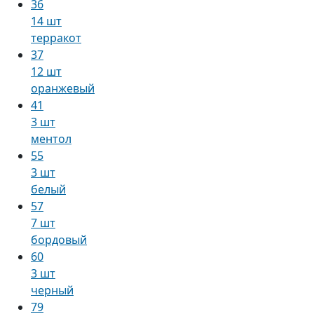
36
14 шт
терракот
37
12 шт
оранжевый
41
3 шт
ментол
55
3 шт
белый
57
7 шт
бордовый
60
3 шт
черный
79