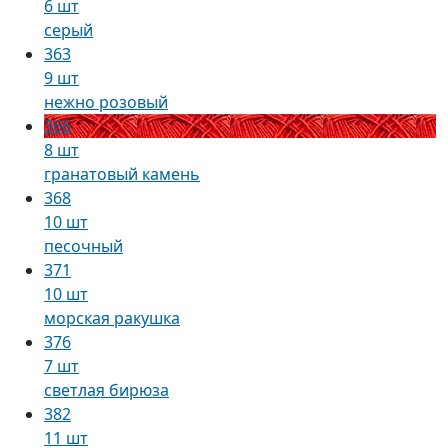
6 шт
серый
363
9 шт
нежно розовый
366
8 шт
гранатовый камень
368
10 шт
песочный
371
10 шт
морская ракушка
376
7 шт
светлая бирюза
382
11 шт