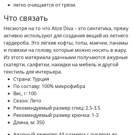
легко очищается от грязи.
Что связать
Несмотря на то что Alize Diva – это синтетика, пряжу
активно используют для создания вещей из летнего
гардероба. Это лёгкие кофты, топы, маечки, панамы
и повязки на голову, которые можно носить в жару.
Из этого материала удачными получаются ажурные
скатерти, салфетки, накидки на мебель и другой
текстиль для интерьера.
Страна:
Турция
По составу:
100% микрофибра
Вес, г:
100
Сезон:
Лето
Рекомендуемый размер спиц:
2.5-3.5
Рекомендуемый размер крючка:
1-3
Длина, м:
350
Ажурный джемпер 44 размера с рукавом до