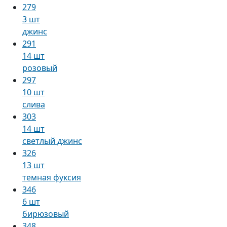
279
3 шт
джинс
291
14 шт
розовый
297
10 шт
слива
303
14 шт
светлый джинс
326
13 шт
темная фуксия
346
6 шт
бирюзовый
348