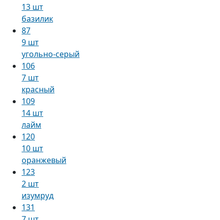
13 шт
базилик
87
9 шт
угольно-серый
106
7 шт
красный
109
14 шт
лайм
120
10 шт
оранжевый
123
2 шт
изумруд
131
7 шт