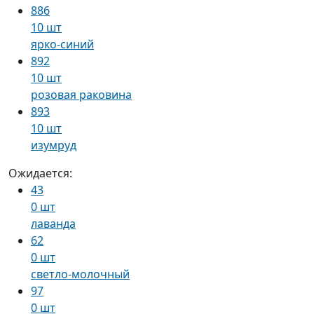
886
10 шт
ярко-синий
892
10 шт
розовая раковина
893
10 шт
изумруд
Ожидается:
43
0 шт
лаванда
62
0 шт
светло-молочный
97
0 шт