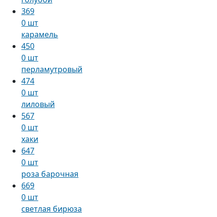
369
0 шт
карамель
450
0 шт
перламутровый
474
0 шт
лиловый
567
0 шт
хаки
647
0 шт
роза барочная
669
0 шт
светлая бирюза