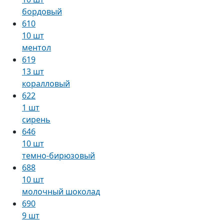
бордовый
610
10 шт
ментол
619
13 шт
коралловый
622
1 шт
сирень
646
10 шт
темно-бирюзовый
688
10 шт
молочный шоколад
690
9 шт