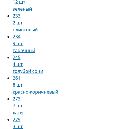
12 шт
зеленый
233
2 шт
оливковый
234
9 шт
табачный
245
4 шт
голубой сочи
261
8 шт
красно-коричневый
273
7 шт
хаки
279
3 шт