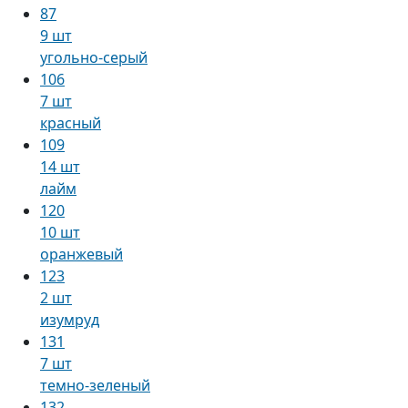
87
9 шт
угольно-серый
106
7 шт
красный
109
14 шт
лайм
120
10 шт
оранжевый
123
2 шт
изумруд
131
7 шт
темно-зеленый
132