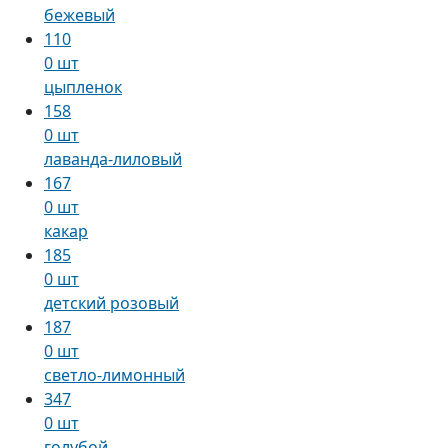
бежевый
110
0 шт
цыпленок
158
0 шт
лаванда-лиловый
167
0 шт
какар
185
0 шт
детский розовый
187
0 шт
светло-лимонный
347
0 шт
голубой