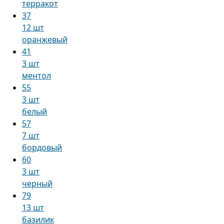
терракот
37
12 шт
оранжевый
41
3 шт
ментол
55
3 шт
белый
57
7 шт
бордовый
60
3 шт
черный
79
13 шт
базилик