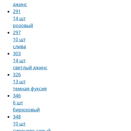
джинс
291
14 шт
розовый
297
10 шт
слива
303
14 шт
светлый джинс
326
13 шт
темная фуксия
346
6 шт
бирюзовый
348
10 шт
сиренево-серый