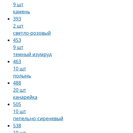
9 шт
камень
393
2 шт
светло-розовый
453
9 шт
темный изумруд
463
10 шт
полынь
488
20 шт
канарейка
505
10 шт
пепельно-сиреневый
538
10 шт