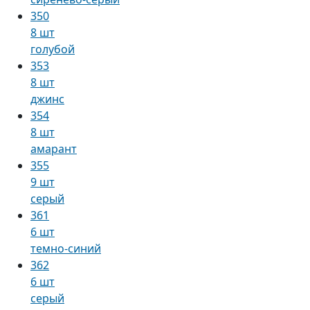
350
8 шт
голубой
353
8 шт
джинс
354
8 шт
амарант
355
9 шт
серый
361
6 шт
темно-синий
362
6 шт
серый