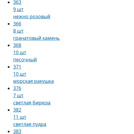
363
9 шт
нежно розовый
366
8 шт
гранатовый камень
368
10 шт
песочный
371
10 шт
морская ракушка
376
7 шт
светлая бирюза
382
11 шт
светлая пудра
383